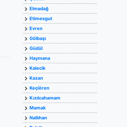
Elmadağ
Etimesgut
Evren
Gölbaşı
Güdül
Haymana
Kalecik
Kazan
Keçiören
Kızılcahamam
Mamak
Nallıhan