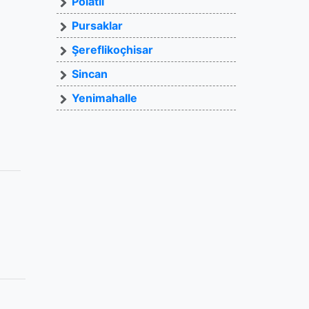
Polatlı
Pursaklar
Şereflikoçhisar
Sincan
Yenimahalle