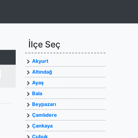
İlçe Seç
Akyurt
Altındağ
Ayaş
Bala
Beypazarı
Çamlıdere
Çankaya
Çubuk