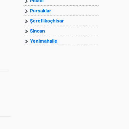
Polatlı
Pursaklar
Şereflikoçhisar
Sincan
Yenimahalle