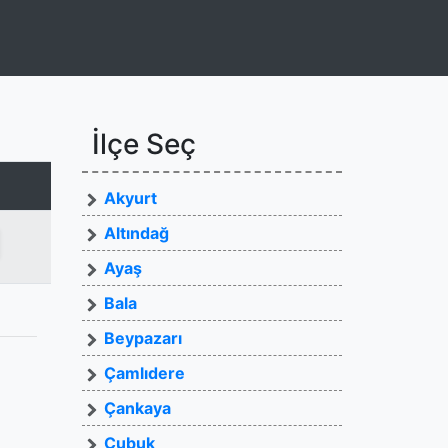
İlçe Seç
Akyurt
Altındağ
Ayaş
Bala
Beypazarı
Çamlıdere
Çankaya
Çubuk