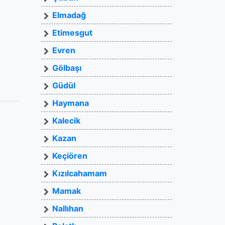
Elmadağ
Etimesgut
Evren
Gölbaşı
Güdül
Haymana
Kalecik
Kazan
Keçiören
Kızılcahamam
Mamak
Nallıhan