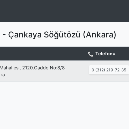
ği - Çankaya Söğütözü (Ankara)
Telefonu
Mahallesi, 2120.Cadde No:8/8
0 (312) 219-72-35
ra