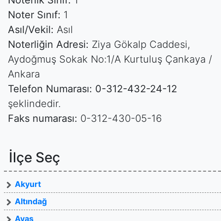
Noterlik Sınıf:
1
Noter Sınıf:
1
Asıl/Vekil:
Asıl
Noterliğin Adresi:
Ziya Gökalp Caddesi,
Aydoğmuş Sokak No:1/A Kurtuluş Çankaya /
Ankara
Telefon Numarası:
0-312-432-24-12
şeklindedir.
Faks numarası:
0-312-430-05-16
İlçe Seç
Akyurt
Altındağ
Ayaş