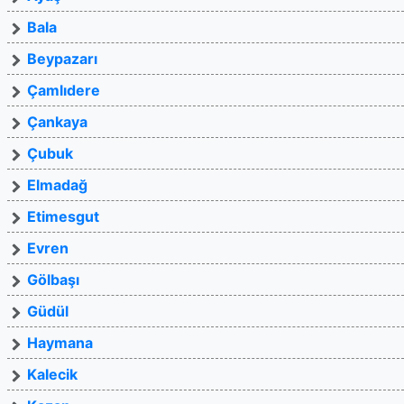
Bala
Beypazarı
Çamlıdere
Çankaya
Çubuk
Elmadağ
Etimesgut
Evren
Gölbaşı
Güdül
Haymana
Kalecik