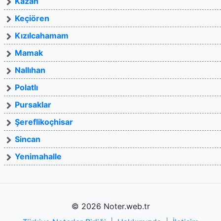
Kazan
Keçiören
Kızılcahamam
Mamak
Nallıhan
Polatlı
Pursaklar
Şereflikoçhisar
Sincan
Yenimahalle
© 2026 Noter.web.tr