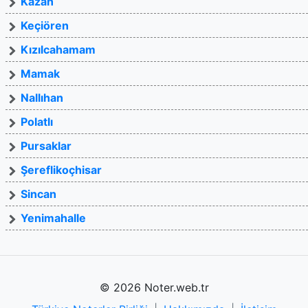
Kazan
Keçiören
Kızılcahamam
Mamak
Nallıhan
Polatlı
Pursaklar
Şereflikoçhisar
Sincan
Yenimahalle
© 2026 Noter.web.tr