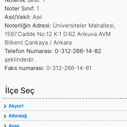
Noterlik Sınıf:
1
Noter Sınıf:
1
Asıl/Vekil:
Asıl
Noterliğin Adresi:
Üniversiteler Mahallesi,
1597.Cadde No:12 K:1 D:62 Ankuva AVM
Bilkent Çankaya / Ankara
Telefon Numarası:
0-312-266-14-82
şeklindedir.
Faks numarası:
0-312-266-14-81
İlçe Seç
Akyurt
Altındağ
Ayaş