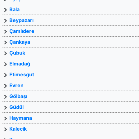
Bala
Beypazarı
Çamlıdere
Çankaya
Çubuk
Elmadağ
Etimesgut
Evren
Gölbaşı
Güdül
Haymana
Kalecik