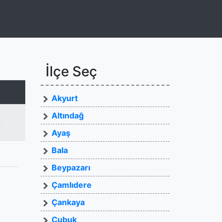
İlçe Seç
Akyurt
Altındağ
Ayaş
Bala
Beypazarı
Çamlıdere
Çankaya
Çubuk