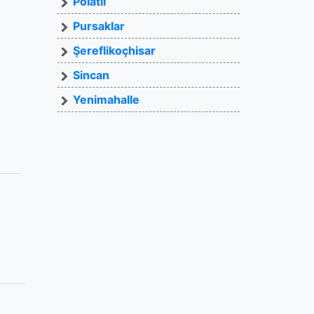
Polatlı
Pursaklar
Şereflikoçhisar
Sincan
Yenimahalle