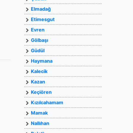
Elmadağ
Etimesgut
Evren
Gölbaşı
Güdül
Haymana
Kalecik
Kazan
Keçiören
Kızılcahamam
Mamak
Nallıhan