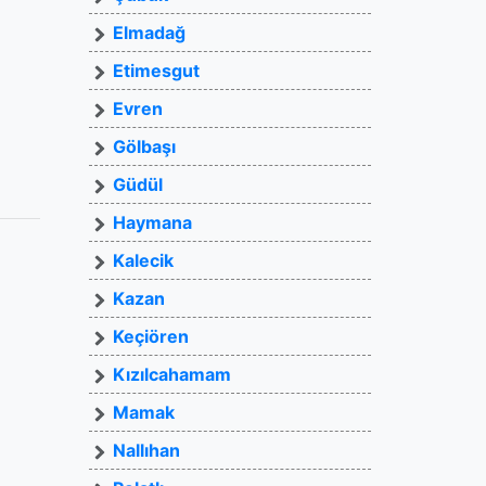
Elmadağ
Etimesgut
Evren
Gölbaşı
Güdül
Haymana
Kalecik
Kazan
Keçiören
Kızılcahamam
Mamak
Nallıhan