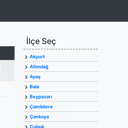
İlçe Seç
Akyurt
Altındağ
Ayaş
Bala
Beypazarı
Çamlıdere
Çankaya
Çubuk