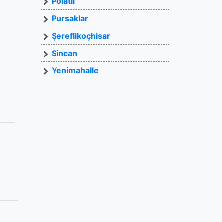
Polatlı
Pursaklar
Şereflikoçhisar
Sincan
Yenimahalle