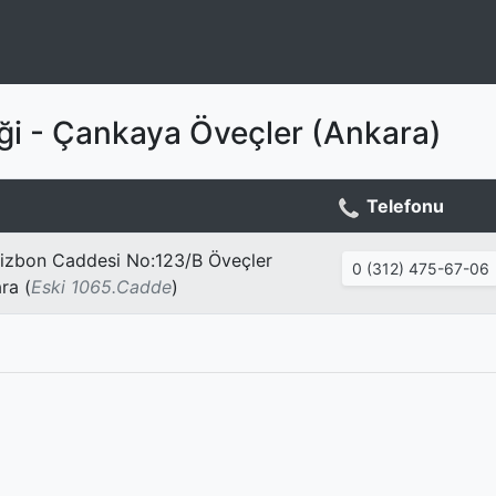
iği - Çankaya Öveçler (Ankara)
Telefonu
 Lizbon Caddesi No:123/B Öveçler
0 (312) 475-67-06
ra (
Eski 1065.Cadde
)