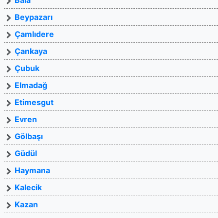
Bala
Beypazarı
Çamlıdere
Çankaya
Çubuk
Elmadağ
Etimesgut
Evren
Gölbaşı
Güdül
Haymana
Kalecik
Kazan