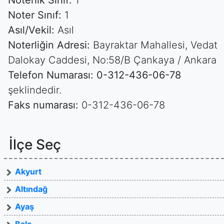
Noterlik Sınıf:
1
Noter Sınıf:
1
Asıl/Vekil:
Asıl
Noterliğin Adresi:
Bayraktar Mahallesi, Vedat
Dalokay Caddesi, No:58/B Çankaya / Ankara
Telefon Numarası:
0-312-436-06-78
şeklindedir.
Faks numarası:
0-312-436-06-78
İlçe Seç
Akyurt
Altındağ
Ayaş