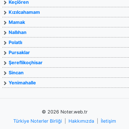
Keçiören
Kızılcahamam
Mamak
Nallıhan
Polatlı
Pursaklar
Şereflikoçhisar
Sincan
Yenimahalle
© 2026 Noter.web.tr
Türkiye Noterler Birliği
|
Hakkımızda
|
İletişim