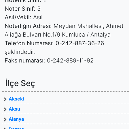
Noterlik Sınıf:
2
Noter Sınıf:
3
Asıl/Vekil:
Asıl
Noterliğin Adresi:
Meydan Mahallesi, Ahmet
Aliağa Bulvarı No:1/9 Kumluca / Antalya
Telefon Numarası:
0-242-887-36-26
şeklindedir.
Faks numarası:
0-242-889-11-92
İlçe Seç
Akseki
Aksu
Alanya