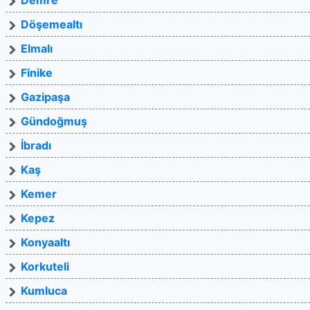
Demre
Döşemealtı
Elmalı
Finike
Gazipaşa
Gündoğmuş
İbradı
Kaş
Kemer
Kepez
Konyaaltı
Korkuteli
Kumluca