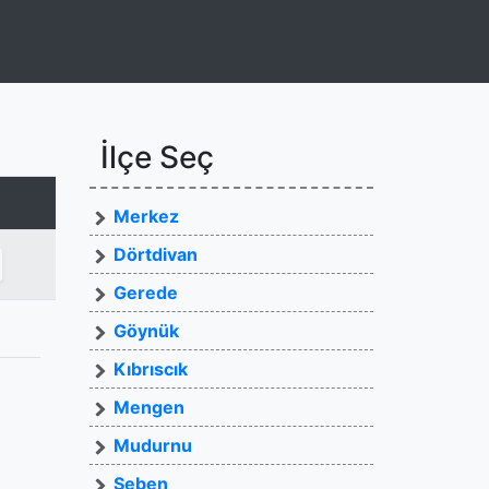
İlçe Seç
Merkez
Dörtdivan
Gerede
Göynük
Kıbrıscık
Mengen
Mudurnu
Seben