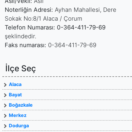
Asıl/Vekil:
Asıl
Noterliğin Adresi:
Ayhan Mahallesi, Dere
Sokak No:8/1 Alaca / Çorum
Telefon Numarası:
0-364-411-79-69
şeklindedir.
Faks numarası:
0-364-411-79-69
İlçe Seç
Alaca
Bayat
Boğazkale
Merkez
Dodurga