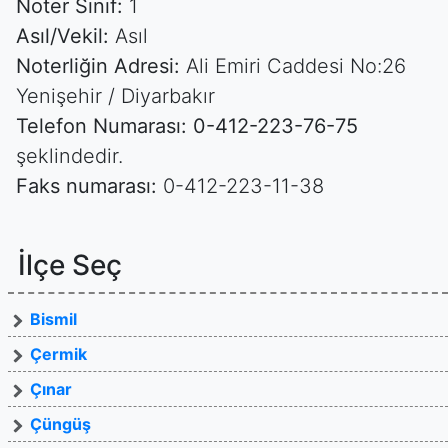
Noter Sınıf:
1
Asıl/Vekil:
Asıl
Noterliğin Adresi:
Ali Emiri Caddesi No:26
Yenişehir / Diyarbakır
Telefon Numarası:
0-412-223-76-75
şeklindedir.
Faks numarası:
0-412-223-11-38
İlçe Seç
Bismil
Çermik
Çınar
Çüngüş