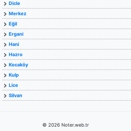
Dicle
Merkez
Eğil
Ergani
Hani
Hazro
Kocaköy
Kulp
Lice
Silvan
© 2026 Noter.web.tr