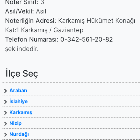
Noter Sınıf:
3
Asıl/Vekil:
Asıl
Noterliğin Adresi:
Karkamış Hükümet Konağı
Kat:1 Karkamış / Gaziantep
Telefon Numarası:
0-342-561-20-82
şeklindedir.
İlçe Seç
Araban
İslahiye
Karkamış
Nizip
Nurdağı