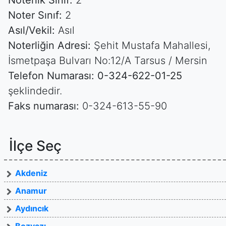
Noterlik Sınıf:
2
Noter Sınıf:
2
Asıl/Vekil:
Asıl
Noterliğin Adresi:
Şehit Mustafa Mahallesi,
İsmetpaşa Bulvarı No:12/A Tarsus / Mersin
Telefon Numarası:
0-324-622-01-25
şeklindedir.
Faks numarası:
0-324-613-55-90
İlçe Seç
Akdeniz
Anamur
Aydıncık