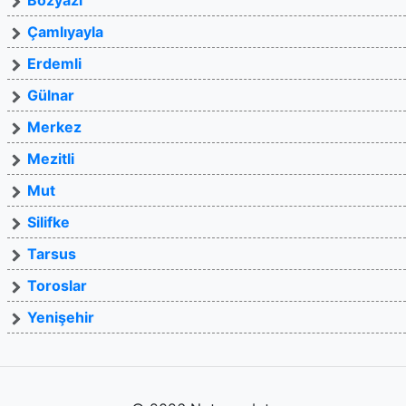
Bozyazı
Çamlıyayla
Erdemli
Gülnar
Merkez
Mezitli
Mut
Silifke
Tarsus
Toroslar
Yenişehir