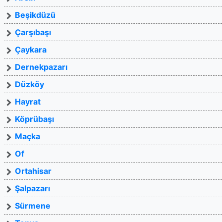
Beşikdüzü
Çarşıbaşı
Çaykara
Dernekpazarı
Düzköy
Hayrat
Köprübaşı
Maçka
Of
Ortahisar
Şalpazarı
Sürmene