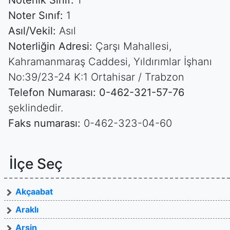
Noterlik Sınıf:
1
Noter Sınıf:
1
Asıl/Vekil:
Asıl
Noterliğin Adresi:
Çarşı Mahallesi,
Kahramanmaraş Caddesi, Yıldırımlar İşhanı
No:39/23-24 K:1 Ortahisar / Trabzon
Telefon Numarası:
0-462-321-57-76
şeklindedir.
Faks numarası:
0-462-323-04-60
İlçe Seç
Akçaabat
Araklı
Arsin