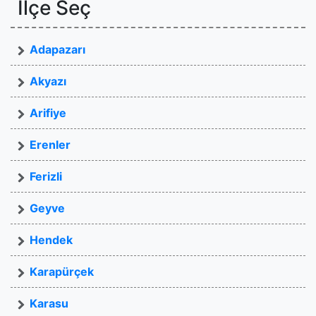
İlçe Seç
Adapazarı
Akyazı
Arifiye
Erenler
Ferizli
Geyve
Hendek
Karapürçek
Karasu