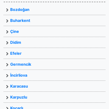
Bozdoğan
Buharkent
Çine
Didim
Efeler
Germencik
İncirliova
Karacasu
Karpuzlu
Koçarlı