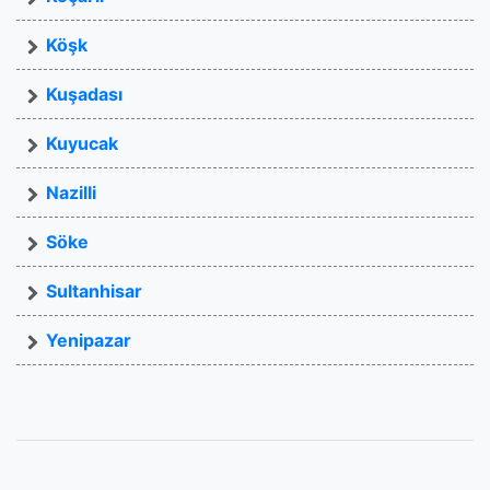
Köşk
Kuşadası
Kuyucak
Nazilli
Söke
Sultanhisar
Yenipazar