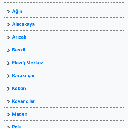
Ağın
Alacakaya
Arıcak
Baskil
Elazığ Merkez
Karakoçan
Keban
Kovancılar
Maden
Palu