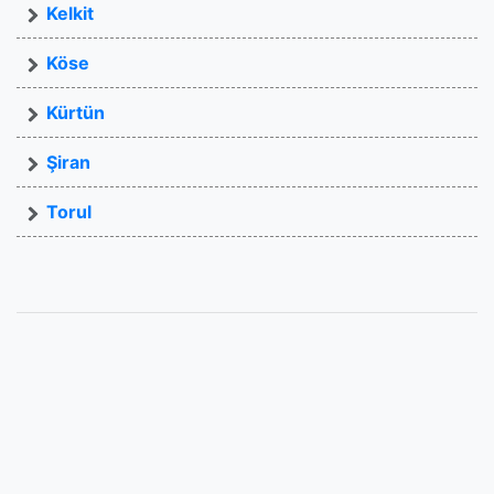
Kelkit
Köse
Kürtün
Şiran
Torul