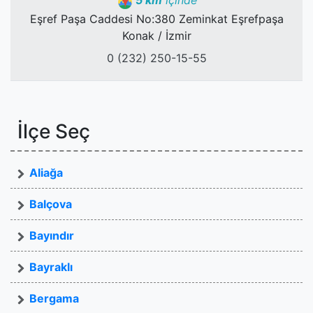
5 km
içinde
Eşref Paşa Caddesi No:380 Zeminkat Eşrefpaşa
Konak / İzmir
0 (232) 250-15-55
İlçe Seç
Aliağa
Balçova
Bayındır
Bayraklı
Bergama