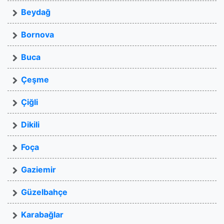
Beydağ
Bornova
Buca
Çeşme
Çiğli
Dikili
Foça
Gaziemir
Güzelbahçe
Karabağlar