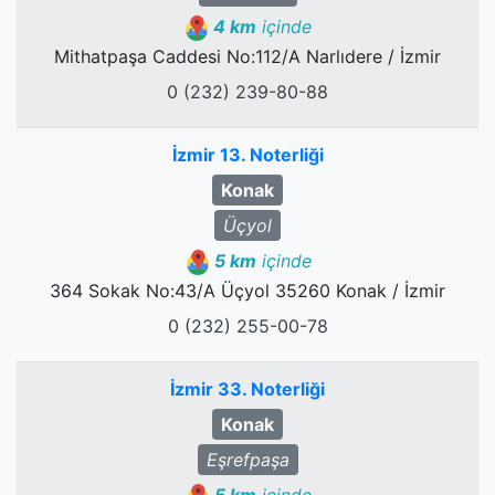
4 km
içinde
Mithatpaşa Caddesi No:112/A Narlıdere / İzmir
0 (232) 239-80-88
İzmir 13. Noterliği
Konak
Üçyol
5 km
içinde
364 Sokak No:43/A Üçyol 35260 Konak / İzmir
0 (232) 255-00-78
İzmir 33. Noterliği
Konak
Eşrefpaşa