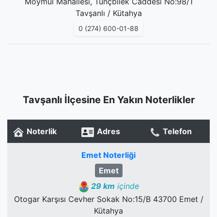
Moymul Mahallesi, Tunçbilek Caddesi No:98/1
Tavşanlı / Kütahya
0 (274) 600-01-88
Tavşanlı İlçesine En Yakın Noterlikler
Noterlik
Adres
Telefon
Emet Noterliği
Emet
29 km
içinde
Otogar Karşısı Cevher Sokak No:15/B 43700 Emet /
Kütahya