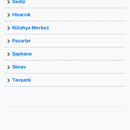
Gediz
Hisarcık
Kütahya Merkez
Pazarlar
Şaphane
Simav
Tavşanlı