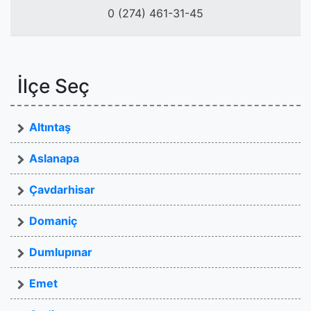
0 (274) 461-31-45
İlçe Seç
Altıntaş
Aslanapa
Çavdarhisar
Domaniç
Dumlupınar
Emet