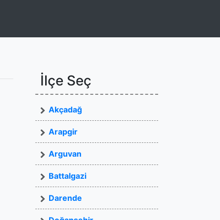
İlçe Seç
Akçadağ
Arapgir
Arguvan
Battalgazi
Darende