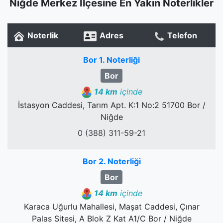
Niğde Merkez İlçesine En Yakın Noterlikler
Noterlik
Adres
Telefon
Bor 1. Noterliği
Bor
14 km
içinde
İstasyon Caddesi, Tarım Apt. K:1 No:2 51700 Bor /
Niğde
0 (388) 311-59-21
Bor 2. Noterliği
Bor
14 km
içinde
Karaca Uğurlu Mahallesi, Maşat Caddesi, Çınar
Palas Sitesi, A Blok Z Kat A1/C Bor / Niğde