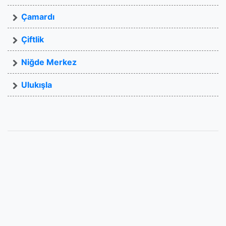
Çamardı
Çiftlik
Niğde Merkez
Ulukışla