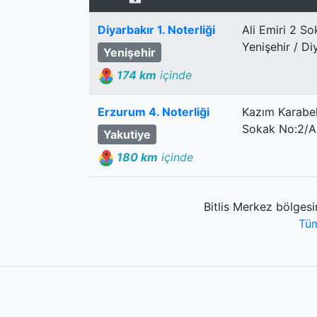
Diyarbakır 1. Noterliği
Ali Emiri 2 So
Yenişehir / Di
Yenişehir
174 km
içinde
Erzurum 4. Noterliği
Kazım Karabe
Sokak No:2/A
Yakutiye
180 km
içinde
Bitlis Merkez bölgesi
Tüm