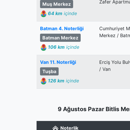
Zafer Apartma
Muş Merkez
64 km
içinde
Batman 4. Noterliği
Cumhuriyet Me
Merkez / Bat
Batman Merkez
106 km
içinde
Van 11. Noterliği
Erciş Yolu Bul
/ Van
Tuşba
126 km
içinde
9 Ağustos Pazar Bitlis Me
Noterlik