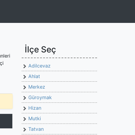
İlçe Seç
nleri
çi
Adilcevaz
Ahlat
Merkez
Güroymak
Hizan
Mutki
Tatvan