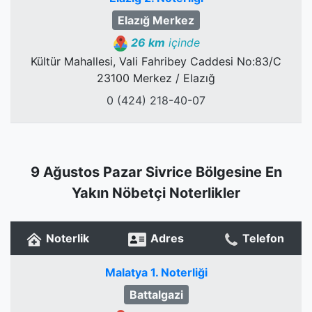
Elazığ Merkez
26 km
içinde
Kültür Mahallesi, Vali Fahribey Caddesi No:83/C
23100 Merkez / Elazığ
0 (424) 218-40-07
9 Ağustos Pazar Sivrice Bölgesine En
Yakın Nöbetçi Noterlikler
Noterlik
Adres
Telefon
Malatya 1. Noterliği
Battalgazi