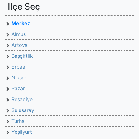
İlçe Seç
Merkez
Almus
Artova
Başçiftlik
Erbaa
Niksar
Pazar
Reşadiye
Sulusaray
Turhal
Yeşilyurt