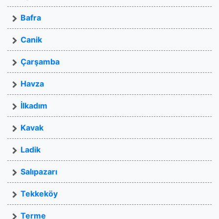
Bafra
Canik
Çarşamba
Havza
İlkadım
Kavak
Ladik
Salıpazarı
Tekkeköy
Terme