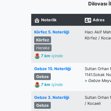
Dilovası 
Noterlik
Adres
Körfez 5. Noterliği
Hacı Akif Mah
Körfez / Kocae
Körfez
Hereke
7 km
içinde
Gebze 15. Noterliği
Sultan Orhan 
1141.Sokak No
Gebze
»
Gebze Meyve
7 km
içinde
Gebze 3. Noterliği
Sultan Orhan 
/ Kocaeli
Gebze