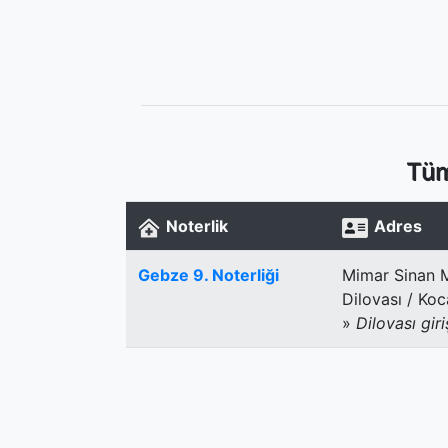
Tüm
Noterlik
Adres
Gebze 9. Noterliği
Mimar Sinan M
Dilovası / Koc
»
Dilovası giri