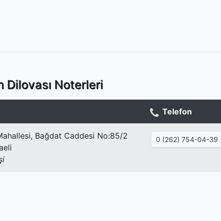
 Dilovası Noterleri
Telefon
ahallesi, Bağdat Caddesi No:85/2
0 (262) 754-04-39
aeli
şi