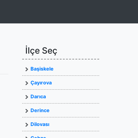
İlçe Seç
Başiskele
Çayırova
Darıca
Derince
Dilovası