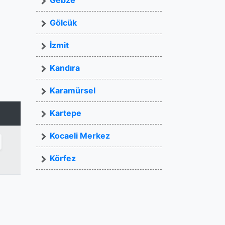
Gebze
Gölcük
İzmit
Kandıra
Karamürsel
Kartepe
Kocaeli Merkez
Körfez