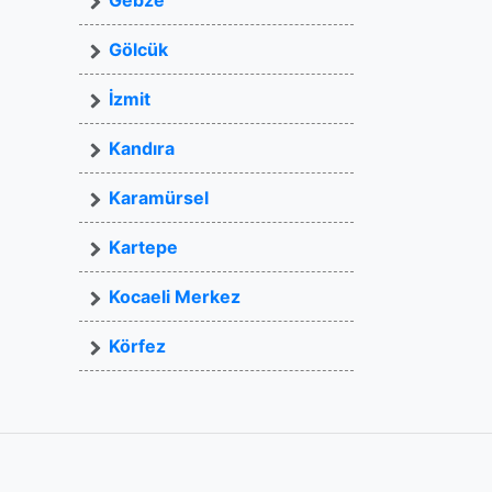
Gebze
Gölcük
İzmit
Kandıra
Karamürsel
Kartepe
Kocaeli Merkez
Körfez