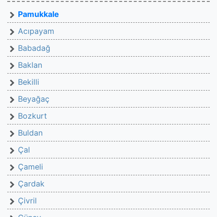
Pamukkale
Acıpayam
Babadağ
Baklan
Bekilli
Beyağaç
Bozkurt
Buldan
Çal
Çameli
Çardak
Çivril