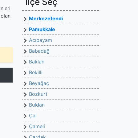
İlçe Seç
nleri
 olan
Merkezefendi
Pamukkale
Acıpayam
Babadağ
Baklan
Bekilli
Beyağaç
Bozkurt
Buldan
Çal
Çameli
Çardak