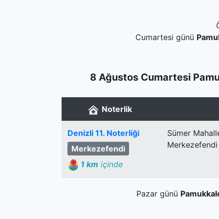
Cumartesi günü
Pamu
8 Ağustos Cumartesi Pamuk
Noterlik
Denizli 11. Noterliği
Sümer Mahall
Merkezefendi 
Merkezefendi
1 km
içinde
Pazar günü
Pamukkal