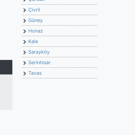
Çivril
Güney
Honaz
Kale
Sarayköy
Serinhisar
Tavas
8