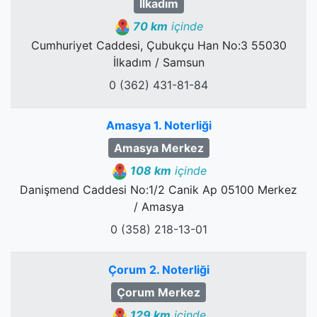
İlkadım
70 km
içinde
Cumhuriyet Caddesi, Çubukçu Han No:3 55030
İlkadım / Samsun
0 (362) 431-81-84
Amasya 1. Noterliği
Amasya Merkez
108 km
içinde
Danişmend Caddesi No:1/2 Canik Ap 05100 Merkez
/ Amasya
0 (358) 218-13-01
Çorum 2. Noterliği
Çorum Merkez
129 km
içinde