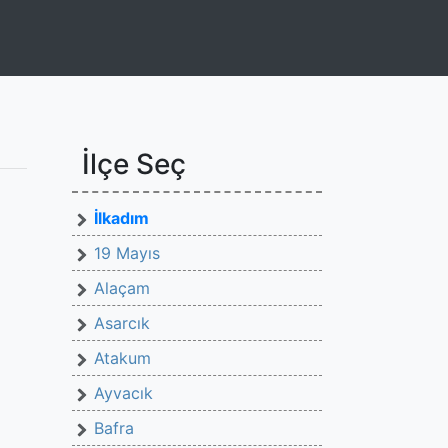
İlçe Seç
İlkadım
19 Mayıs
Alaçam
Asarcık
Atakum
Ayvacık
Bafra