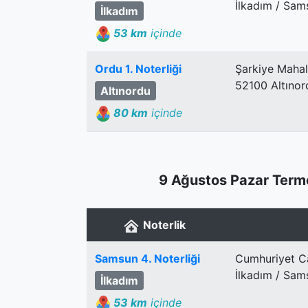
İlkadım / Sam
İlkadım
53 km
içinde
Ordu 1. Noterliği
Şarkiye Mahal
52100 Altınor
Altınordu
80 km
içinde
9 Ağustos Pazar Terme
Noterlik
Samsun 4. Noterliği
Cumhuriyet C
İlkadım / Sam
İlkadım
53 km
içinde