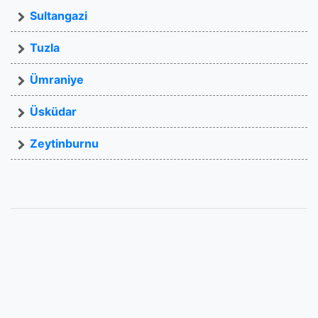
Sultangazi
Tuzla
Ümraniye
Üsküdar
Zeytinburnu