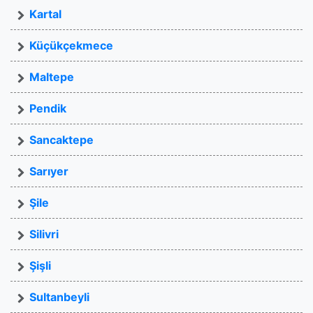
Kartal
Küçükçekmece
Maltepe
Pendik
Sancaktepe
Sarıyer
Şile
Silivri
Şişli
Sultanbeyli