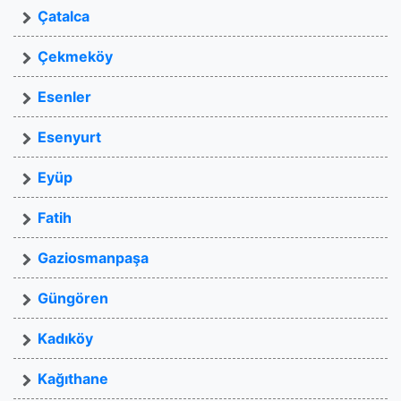
Çatalca
Çekmeköy
Esenler
Esenyurt
Eyüp
Fatih
Gaziosmanpaşa
Güngören
Kadıköy
Kağıthane