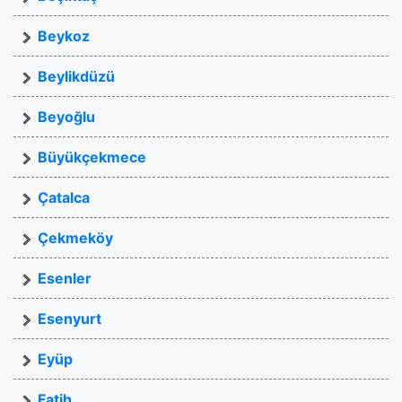
Beykoz
Beylikdüzü
Beyoğlu
Büyükçekmece
Çatalca
Çekmeköy
Esenler
Esenyurt
Eyüp
Fatih