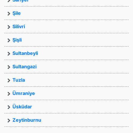
Şile
Silivri
Şişli
Sultanbeyli
Sultangazi
Tuzla
Ümraniye
Üsküdar
Zeytinburnu