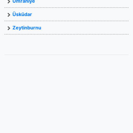
Ümraniye
Üsküdar
Zeytinburnu