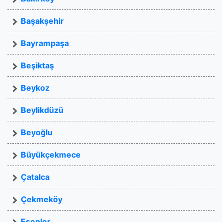
Başakşehir
Bayrampaşa
Beşiktaş
Beykoz
Beylikdüzü
Beyoğlu
Büyükçekmece
Çatalca
Çekmeköy
Esenler