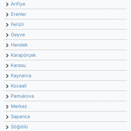
Arifiye
Erenler
Ferizli
Geyve
Hendek
Karapürçek
Karasu
Kaynarca
Kocaali
Pamukova
Merkez
Sapanca
Söğütlü