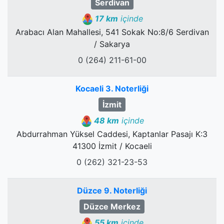
Serdivan
17 km
içinde
Arabacı Alan Mahallesi, 541 Sokak No:8/6 Serdivan
/ Sakarya
0 (264) 211-61-00
Kocaeli 3. Noterliği
İzmit
48 km
içinde
Abdurrahman Yüksel Caddesi, Kaptanlar Pasajı K:3
41300 İzmit / Kocaeli
0 (262) 321-23-53
Düzce 9. Noterliği
Düzce Merkez
55 km
içinde