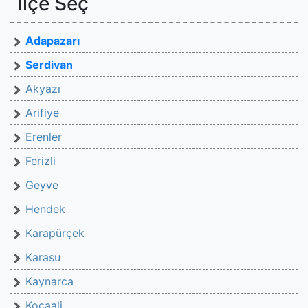
İlçe Seç
Adapazarı
Serdivan
Akyazı
Arifiye
Erenler
Ferizli
Geyve
Hendek
Karapürçek
Karasu
Kaynarca
Kocaali