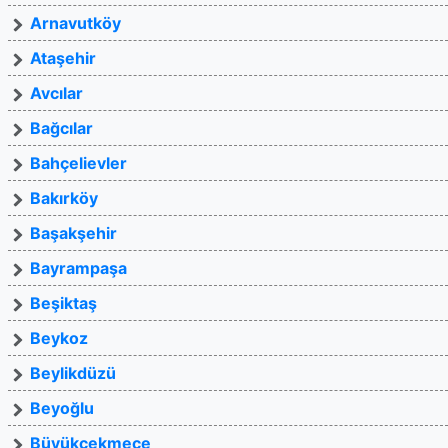
Arnavutköy
Ataşehir
Avcılar
Bağcılar
Bahçelievler
Bakırköy
Başakşehir
Bayrampaşa
Beşiktaş
Beykoz
Beylikdüzü
Beyoğlu
Büyükçekmece