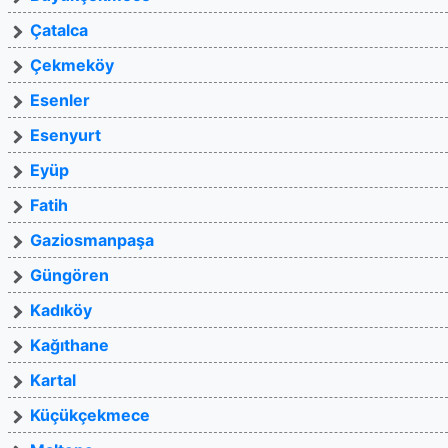
Çatalca
Çekmeköy
Esenler
Esenyurt
Eyüp
Fatih
Gaziosmanpaşa
Güngören
Kadıköy
Kağıthane
Kartal
Küçükçekmece