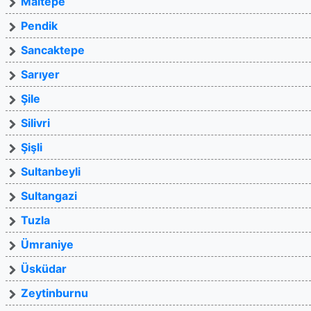
Maltepe
Pendik
Sancaktepe
Sarıyer
Şile
Silivri
Şişli
Sultanbeyli
Sultangazi
Tuzla
Ümraniye
Üsküdar
Zeytinburnu