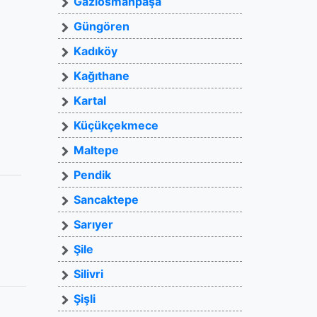
Gaziosmanpaşa
Güngören
Kadıköy
Kağıthane
Kartal
Küçükçekmece
Maltepe
Pendik
Sancaktepe
Sarıyer
Şile
Silivri
Şişli