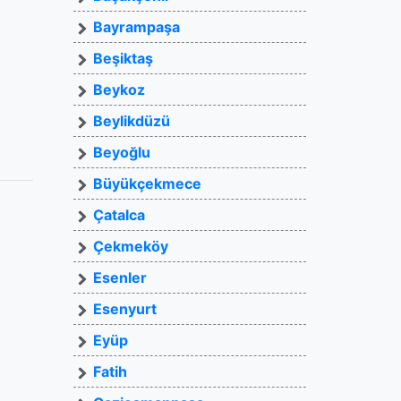
Bayrampaşa
Beşiktaş
Beykoz
Beylikdüzü
Beyoğlu
Büyükçekmece
Çatalca
Çekmeköy
Esenler
Esenyurt
Eyüp
Fatih