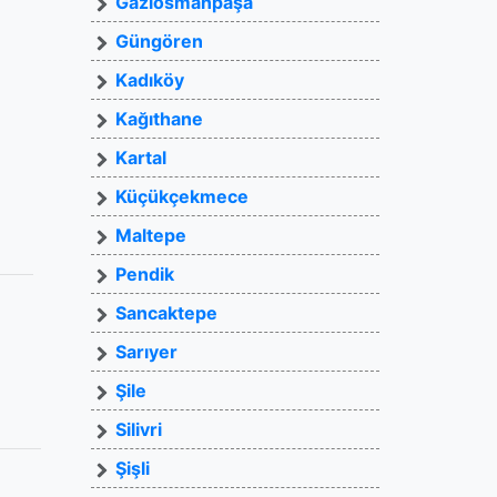
Gaziosmanpaşa
Güngören
Kadıköy
Kağıthane
Kartal
Küçükçekmece
Maltepe
Pendik
Sancaktepe
Sarıyer
Şile
Silivri
Şişli