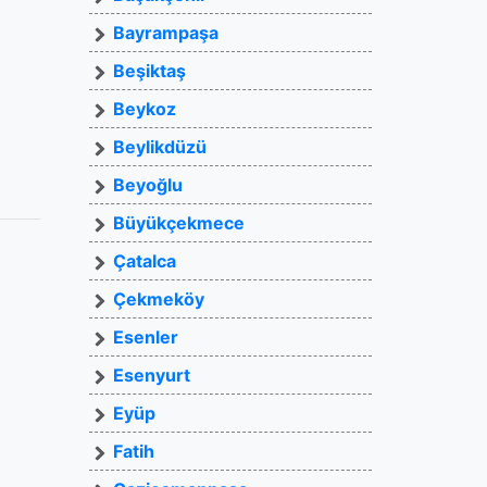
Bayrampaşa
Beşiktaş
Beykoz
Beylikdüzü
Beyoğlu
Büyükçekmece
Çatalca
Çekmeköy
Esenler
Esenyurt
Eyüp
Fatih