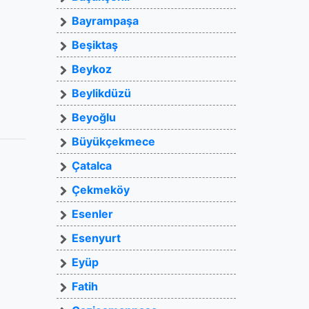
Bayrampaşa
Beşiktaş
Beykoz
Beylikdüzü
Beyoğlu
Büyükçekmece
Çatalca
Çekmeköy
Esenler
Esenyurt
Eyüp
Fatih