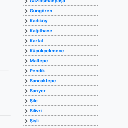
Gaziosmanpaşa
Güngören
Kadıköy
Kağıthane
Kartal
Küçükçekmece
Maltepe
Pendik
Sancaktepe
Sarıyer
Şile
Silivri
Şişli