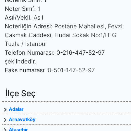
Noterlik Sınıf:
1
Noter Sınıf:
1
Asıl/Vekil:
Asıl
Noterliğin Adresi:
Postane Mahallesi, Fevzi
Çakmak Caddesi, Hüdai Sokak No:1/H-G
Tuzla / İstanbul
Telefon Numarası:
0-216-447-52-97
şeklindedir.
Faks numarası:
0-501-147-52-97
İlçe Seç
Adalar
Arnavutköy
Ataşehir