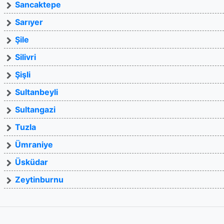
Sancaktepe
Sarıyer
Şile
Silivri
Şişli
Sultanbeyli
Sultangazi
Tuzla
Ümraniye
Üsküdar
Zeytinburnu