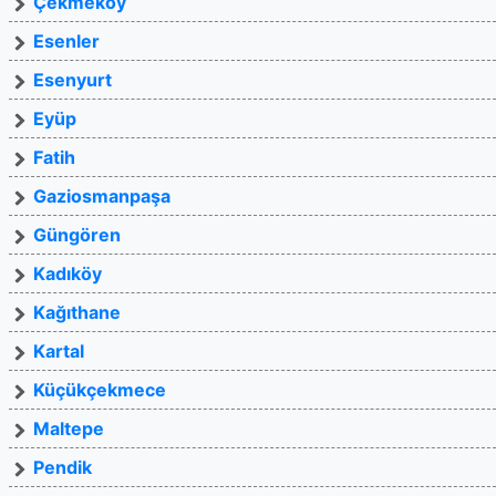
Çekmeköy
Esenler
Esenyurt
Eyüp
Fatih
Gaziosmanpaşa
Güngören
Kadıköy
Kağıthane
Kartal
Küçükçekmece
Maltepe
Pendik