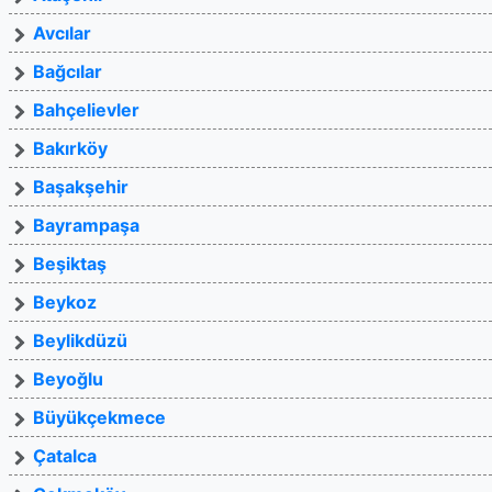
Avcılar
Bağcılar
Bahçelievler
Bakırköy
Başakşehir
Bayrampaşa
Beşiktaş
Beykoz
Beylikdüzü
Beyoğlu
Büyükçekmece
Çatalca