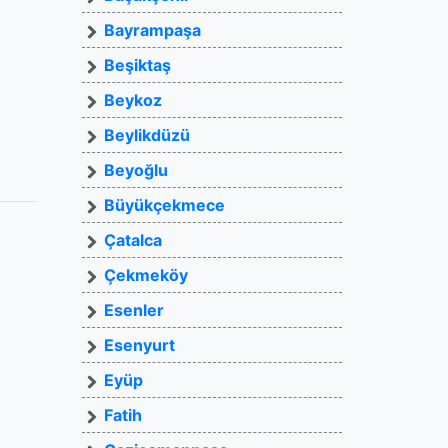
Bayrampaşa
Beşiktaş
Beykoz
Beylikdüzü
Beyoğlu
Büyükçekmece
Çatalca
Çekmeköy
Esenler
Esenyurt
Eyüp
Fatih